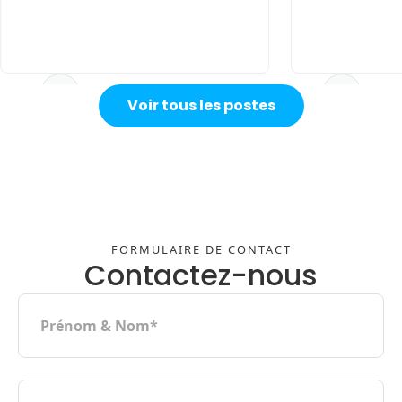
Slide 4 of 5.
Voir tous les postes
FORMULAIRE DE CONTACT
Contactez-nous