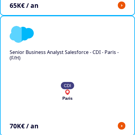
65
K€ / an
>
Senior Business Analyst Salesforce - CDI - Paris -
(F/H)
CDI
Paris
70
K€ / an
>