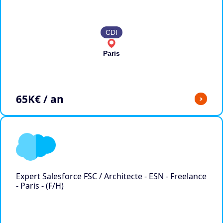
CDI
Paris
65
K€ / an
>
Expert Salesforce FSC / Architecte - ESN - Freelance
- Paris - (F/H)