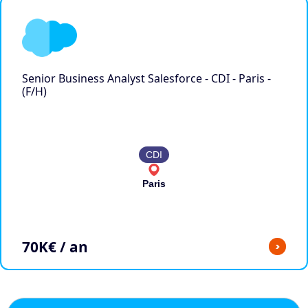
Senior Business Analyst Salesforce - CDI - Paris -
(F/H)
CDI
Paris
70
K€ / an
>