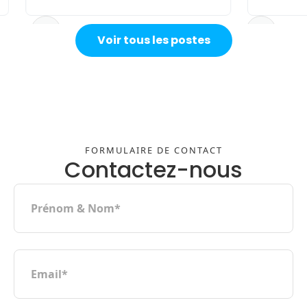
Slide 4 of 5.
Voir tous les postes
FORMULAIRE DE CONTACT
Contactez-nous