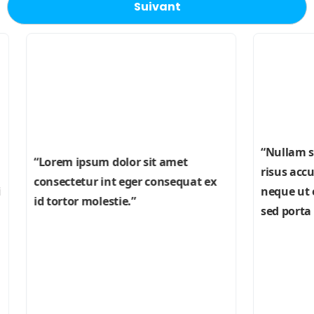
Suivant
“Nullam sit a
“Lorem ipsum dolor sit amet
risus accum san
consectetur int eger consequat ex
neque ut eget,
id tortor molestie.”
sed porta aucto