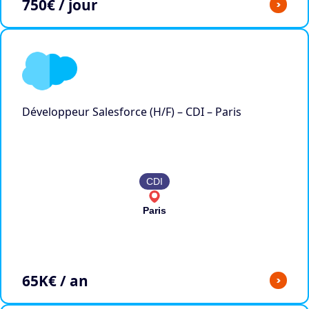
750
€ / jour
>
Développeur Salesforce (H/F) – CDI – Paris
CDI
Paris
65
K€ / an
>