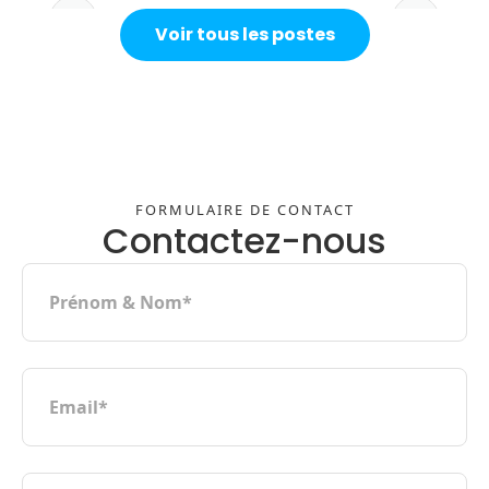
Slide 4 of 5.
Voir tous les postes
FORMULAIRE DE CONTACT
Contactez-nous