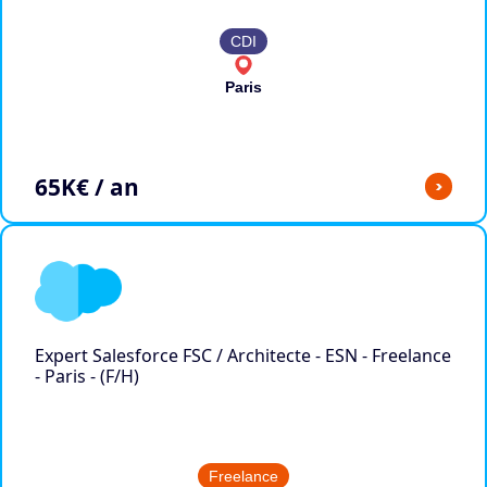
CDI
Paris
65
K€ / an
>
Expert Salesforce FSC / Architecte - ESN - Freelance
- Paris - (F/H)
Freelance