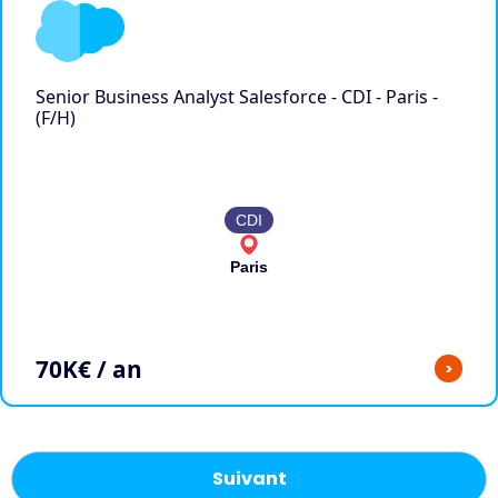
Senior Business Analyst Salesforce - CDI - Paris -
(F/H)
CDI
Paris
70
K€ / an
>
Suivant