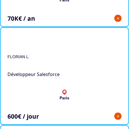
70
K€ / an
>
FLORIAN L.
Développeur Salesforce
Paris
600
€ / jour
>