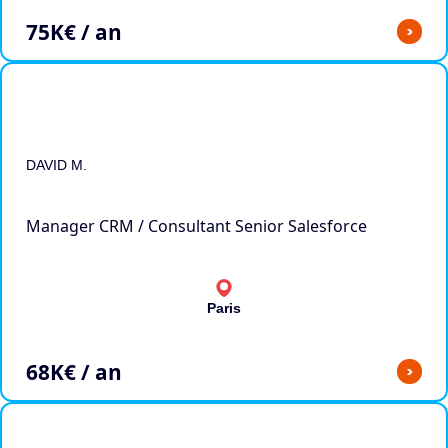
75
K€ / an
>
DAVID M.
Manager CRM / Consultant Senior Salesforce
Paris
68
K€ / an
>