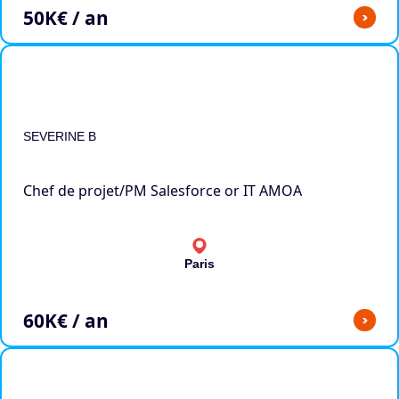
50
K€ / an
>
SEVERINE B
Chef de projet/PM Salesforce or IT AMOA
Paris
60
K€ / an
>