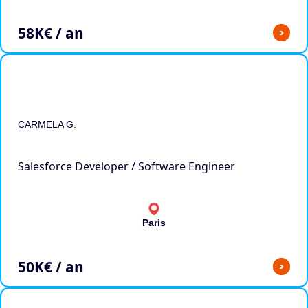
58
K€ / an
>
CARMELA G.
Salesforce Developer / Software Engineer
Paris
50
K€ / an
>