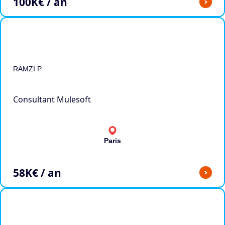
100
K€ / an
>
RAMZI P
Consultant Mulesoft
Paris
58
K€ / an
>