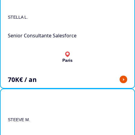
STELLA L.
Senior Consultante Salesforce
Paris
70
K€ / an
>
STEEVE M.