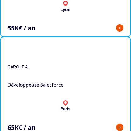
Lyon
55
K€ / an
>
CAROLE A.
Développeuse Salesforce
Paris
65
K€ / an
>