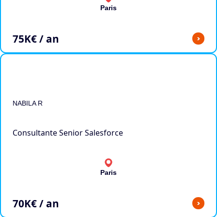
Paris
75
K€ / an
>
NABILA R
Consultante Senior Salesforce
Paris
70
K€ / an
>