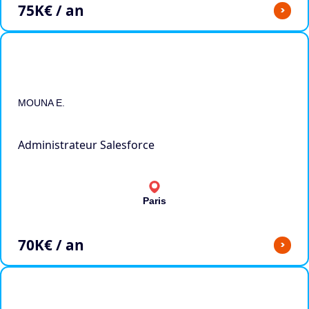
75
K€ / an
>
MOUNA E.
Administrateur Salesforce
Paris
70
K€ / an
>