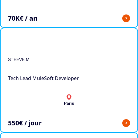
70
K€ / an
>
STEEVE M.
Tech Lead MuleSoft Developer
Paris
550
€ / jour
>