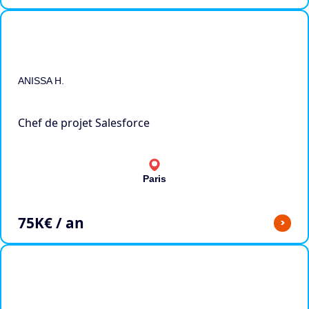
ANISSA H.
Chef de projet Salesforce
Paris
75
K€ / an
>