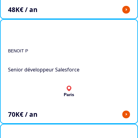
48
K€ / an
>
BENOIT P
Senior développeur Salesforce
Paris
70
K€ / an
>