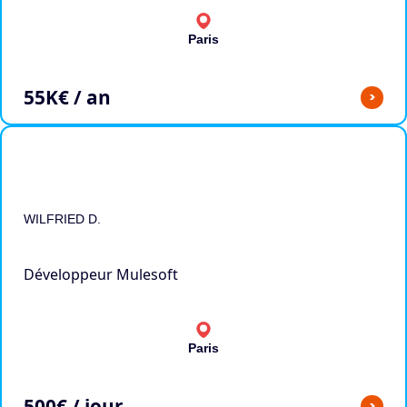
Paris
55
K€ / an
>
WILFRIED D.
Développeur Mulesoft
Paris
500
€ / jour
>