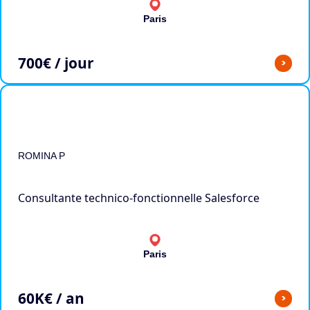
Paris
700
€ / jour
>
ROMINA P
Consultante technico-fonctionnelle Salesforce
Paris
60
K€ / an
>