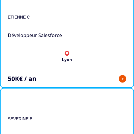
ETIENNE C
Développeur Salesforce
Lyon
50
K€ / an
>
SEVERINE B